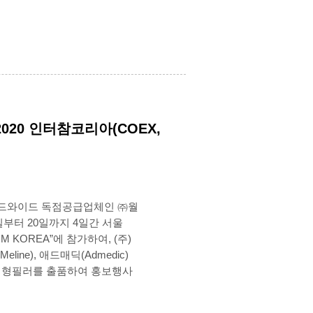
2020 인터참코리아(COEX,
드와이드 독점공급업체인 ㈜월
일부터 20일까지 4일간 서울
RM KOREA”에 참가하여, (주)
ne), 애드매딕(Admedic)
s)성형필러를 출품하여 홍보행사