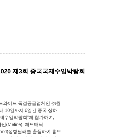
 2020 제3회 중국국제수입박람회
드와이드 독점공급업체인 ㈜월
터 10일까지 6일간 중국 상하
국제수입박람회”에 참가하여,
Meline), 애드매딕
amond)성형필러를 출품하여 홍보