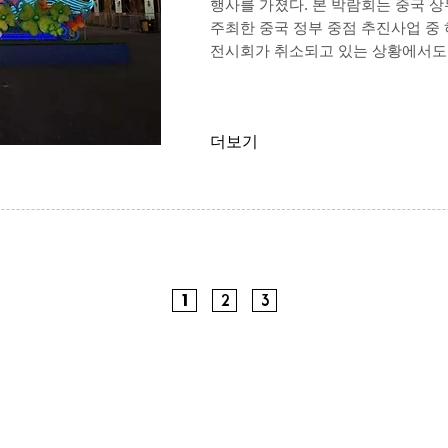
행사를 가졌다. 본 박람회는 중국 
주최한 중국 정부 중점 추진사업 중 하
전시회가 취소되고 있는 상황에서도
더보기
1
2
3
World E&I Co,. Ltd.
​대표자 : 윤희진
​주소 : 경기도 평택시 오성면 오성서로 245-2, 2층
TEL : 031-682-7761 | FAX : 031-686-7762 | E-mail :
weni@worldeni.co.kr